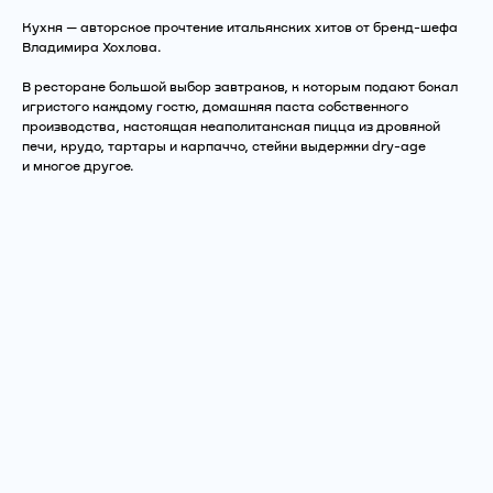
Кухня — авторское прочтение итальянских хитов от бренд-шефа
Владимира Хохлова.
В ресторане большой выбор завтраков, к которым подают бокал
игристого каждому гостю, домашняя паста собственного
производства, настоящая неаполитанская пицца из дровяной
печи, крудо, тартары и карпаччо, стейки выдержки dry-age
и многое другое.